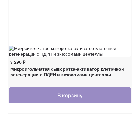
3 290
₽
7 
Микроигольчатая сыворотка-активатор клеточной
Сы
регенерации с ПДРН и экзосомами центеллы
В корзину