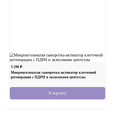
3 290
₽
7 18
Микроигольчатая сыворотка-активатор клеточной
Сыв
регенерации с ПДРН и экзосомами центеллы
В корзину