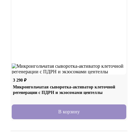
3 290
₽
7 18
Микроигольчатая сыворотка-активатор клеточной
Сыв
регенерации с ПДРН и экзосомами центеллы
В корзину