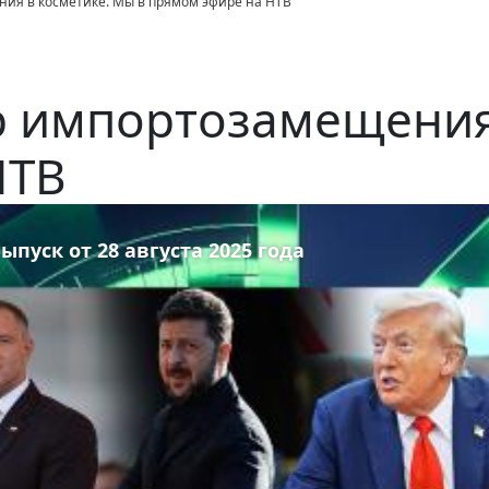
ия в косметике. Мы в прямом эфире на НТВ
р импортозамещения 
НТВ