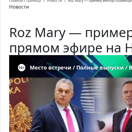
Главная страница
Новости
Roz Mary — пример импортозамещен
Новости
Roz Mary — приме
прямом эфире на 